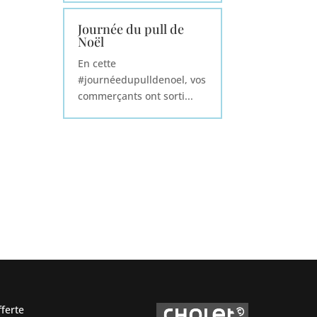
Journée du pull de
Noël
En cette
#journéedupulldenoel, vos
commerçants ont sorti...
ferte