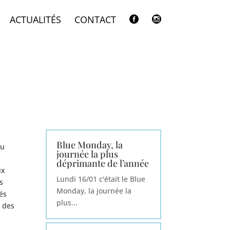
ACTUALITÉS
CONTACT


Blue Monday, la
du
journée la plus
déprimante de l’année
ux
Lundi 16/01 c'était le Blue
s
Monday, la journée la
és
plus...
l des