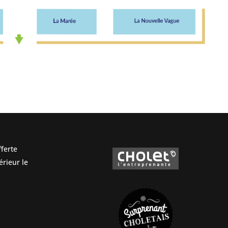
ferte
rieur le