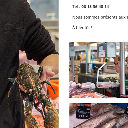
Tél :
06 15 36 48 14
Nous sommes présents aux H
À bientôt !